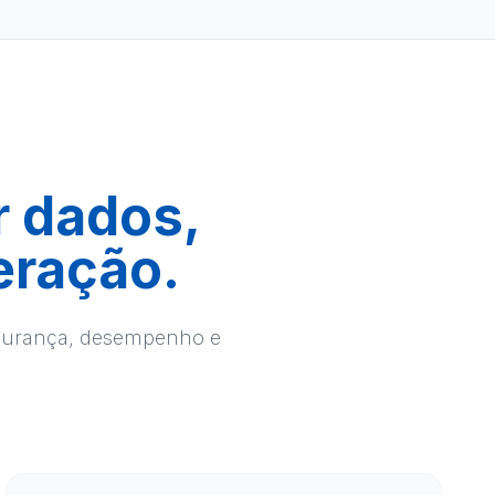
r dados,
eração.
egurança, desempenho e