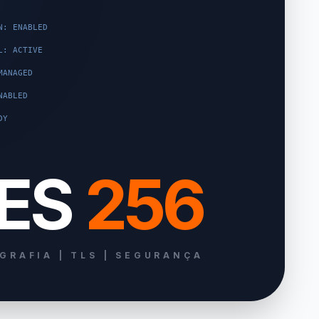
N: ENABLED
L: ACTIVE
MANAGED
NABLED
DY
ES
256
GRAFIA | TLS | SEGURANÇA