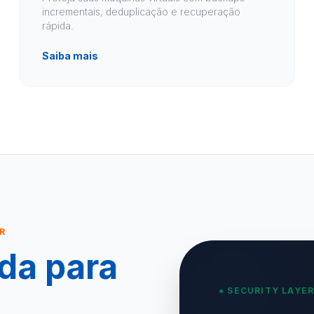
incrementais, deduplicação e recuperação
rápida.
Saiba mais
R
da para
● SECURITY LAYER