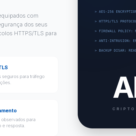
> AES-256 ENCRYPTIO
 equipados com
> HTTPS/TLS PROTOCO
segurança dos seus
> FIREWALL POLICY: 
tocolos HTTPS/TLS para
> ANTI-INTRUSION: E
> BACKUP DISAR: REA
TLS
A
s seguros para tráfego
ações.
CRIPTO
amento
 observados para
 e resposta.