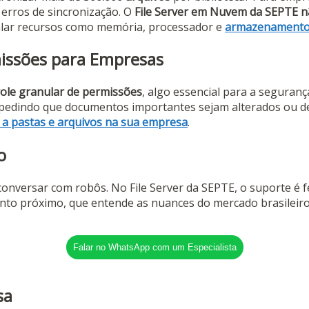
erros de sincronização. O
File Server em Nuvem da SEPTE nã
alar recursos como memória, processador e
armazenamento 
missões para Empresas
ole granular de permissões
, algo essencial para a seguranç
 impedindo que documentos importantes sejam alterados ou 
 a pastas e arquivos na sua empresa
.
o
conversar com robôs. No File Server da SEPTE, o suporte é f
mento próximo, que entende as nuances do mercado brasileiro
Falar no WhatsApp com um Especialista
sa