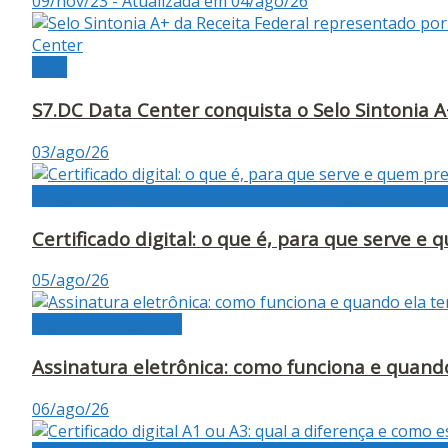
09/nov/23 - Atualizada em 04/ago/26
Blog
S7.DC Data Center conquista o Selo Sintonia A
03/ago/26
Blog da Contabilidade, tudo sobre tecnologia para o set
Certificado digital: o que é, para que serve e 
05/ago/26
Gestão de Negócios
Assinatura eletrônica: como funciona e quando
06/ago/26