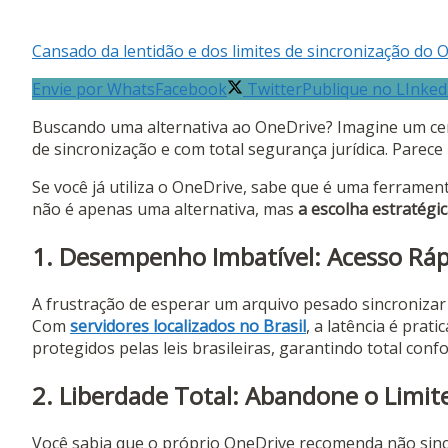
Cansado da lentidão e dos limites de sincronização do
Envie por Whats
Facebook
Twitter
Publique no LInked
Buscando uma alternativa ao OneDrive? Imagine um cen
de sincronização e com total segurança jurídica. Pare
Se você já utiliza o OneDrive, sabe que é uma ferrament
não é apenas uma alternativa, mas
a escolha estratégi
1. Desempenho Imbatível: Acesso Ráp
A frustração de esperar um arquivo pesado sincronizar
Com
servidores localizados no Brasil
, a latência é prat
protegidos pelas leis brasileiras, garantindo total co
2. Liberdade Total: Abandone o Limit
Você sabia que o próprio OneDrive recomenda não sin