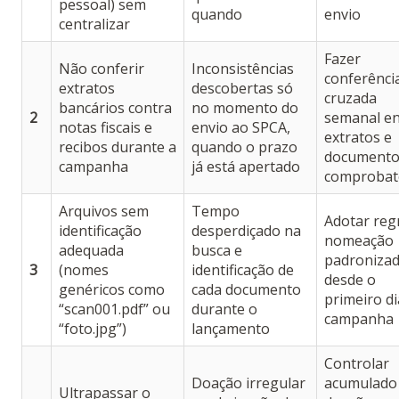
pessoal) sem
quando
envio
centralizar
Fazer
Não conferir
Inconsistências
conferênci
extratos
descobertas só
cruzada
bancários contra
no momento do
2
semanal en
notas fiscais e
envio ao SPCA,
extratos e
recibos durante a
quando o prazo
documento
campanha
já está apertado
comprobat
Arquivos sem
Tempo
Adotar reg
identificação
desperdiçado na
nomeação
adequada
busca e
padroniza
3
(nomes
identificação de
desde o
genéricos como
cada documento
primeiro di
“scan001.pdf” ou
durante o
campanha
“foto.jpg”)
lançamento
Controlar
Doação irregular
acumulado
Ultrapassar o