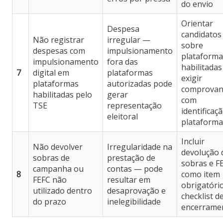
do envio
Orientar
Despesa
candidatos
Não registrar
irregular —
sobre
despesas com
impulsionamento
plataforma
impulsionamento
fora das
habilitadas
7
digital em
plataformas
exigir
plataformas
autorizadas pode
comprovan
habilitadas pelo
gerar
com
TSE
representação
identificaç
eleitoral
plataforma
Incluir
Não devolver
Irregularidade na
devolução 
sobras de
prestação de
sobras e F
campanha ou
contas — pode
8
como item
FEFC não
resultar em
obrigatóri
utilizado dentro
desaprovação e
checklist d
do prazo
inelegibilidade
encerrame