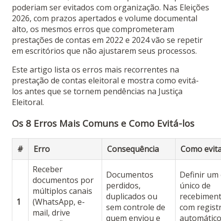
poderiam ser evitados com organização. Nas Eleições
2026, com prazos apertados e volume documental
alto, os mesmos erros que comprometeram
prestações de contas em 2022 e 2024 vão se repetir
em escritórios que não ajustarem seus processos.
Este artigo lista os erros mais recorrentes na
prestação de contas eleitoral e mostra como evitá-
los antes que se tornem pendências na Justiça
Eleitoral.
Os 8 Erros Mais Comuns e Como Evitá-los
#
Erro
Consequência
Como evit
Receber
Documentos
Definir um 
documentos por
perdidos,
único de
múltiplos canais
duplicados ou
recebimen
1
(WhatsApp, e-
sem controle de
com regist
mail, drive
quem enviou e
automático