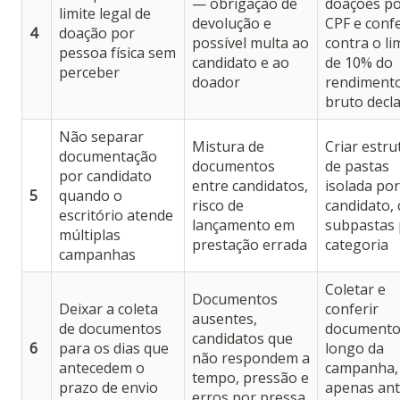
— obrigação de
doações p
limite legal de
devolução e
CPF e confe
4
doação por
possível multa ao
contra o li
pessoa física sem
candidato e ao
de 10% do
perceber
doador
rendiment
bruto decl
Não separar
Mistura de
Criar estru
documentação
documentos
de pastas
por candidato
entre candidatos,
isolada por
5
quando o
risco de
candidato,
escritório atende
lançamento em
subpastas 
múltiplas
prestação errada
categoria
campanhas
Coletar e
Documentos
Deixar a coleta
conferir
ausentes,
de documentos
documento
candidatos que
6
para os dias que
longo da
não respondem a
antecedem o
campanha,
tempo, pressão e
prazo de envio
apenas an
erros por pressa